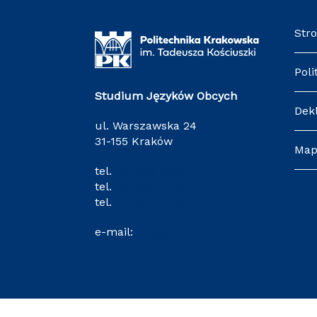
Str
Poli
Studium Języków Obcych
Dek
ul. Warszawska 24
31-155 Kraków
Map
tel.
(12) 628 28 80
tel.
(12) 628 28 82
tel.
(12) 628 28 87
e-mail:
o-3@pk.edu.pl