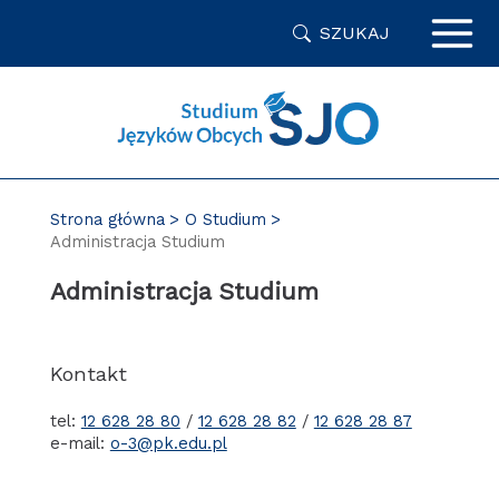
Przejdź
SZUKAJ
do
zawartości
strony
Strona główna
O Studium
Administracja Studium
Administracja Studium
Kontakt
tel:
12 628 28 80
/
12 628 28 82
/
12 628 28 87
e-mail:
o-3@pk.edu.pl