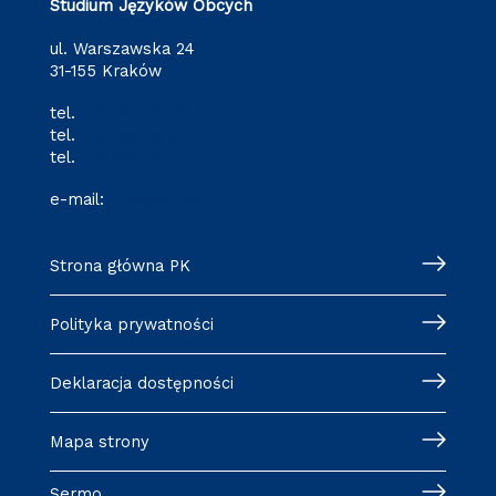
Studium Języków Obcych
ul. Warszawska 24
31-155 Kraków
tel.
(12) 628 28 80
tel.
(12) 628 28 82
tel.
(12) 628 28 87
e-mail:
o-3@pk.edu.pl
Strona główna PK
Polityka prywatności
Deklaracja dostępności
Mapa strony
Sermo