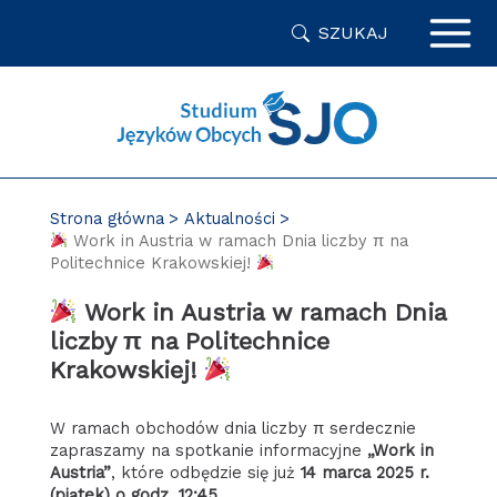
Przejdź
SZUKAJ
do
zawartości
strony
Strona główna
Aktualności
Work in Austria w ramach Dnia liczby π na
Politechnice Krakowskiej!
Work in Austria w ramach Dnia
liczby π na Politechnice
Krakowskiej!
W ramach obchodów dnia liczby π serdecznie
zapraszamy na spotkanie informacyjne
„Work in
Austria”
, które odbędzie się już
14 marca 2025 r.
(piątek) o godz. 12:45
.