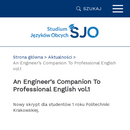
Przejdź
SZUKAJ
do
zawartości
strony
Strona główna
Aktualności
An Engineer’s Companion To Professional English
vol.1
An Engineer’s Companion To
Professional English vol.1
Nowy skrypt dla studentów 1 roku Politechniki
Krakowskiej.