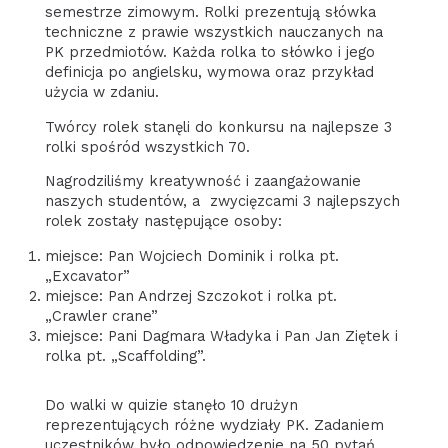
semestrze zimowym. Rolki prezentują słówka
techniczne z prawie wszystkich nauczanych na
PK przedmiotów. Każda rolka to słówko i jego
definicja po angielsku, wymowa oraz przykład
użycia w zdaniu.
Twórcy rolek stanęli do konkursu na najlepsze 3
rolki spośród wszystkich 70.
Nagrodziliśmy kreatywność i zaangażowanie
naszych studentów, a zwycięzcami 3 najlepszych
rolek zostały następujące osoby:
miejsce: Pan Wojciech Dominik i rolka pt.
„Excavator”
miejsce: Pan Andrzej Szczokot i rolka pt.
„Crawler crane”
miejsce: Pani Dagmara Władyka i Pan Jan Ziętek i
rolka pt. „Scaffolding”.
Do walki w quizie stanęło 10 drużyn
reprezentujących różne wydziały PK. Zadaniem
uczestników było odpowiedzenie na 50 pytań