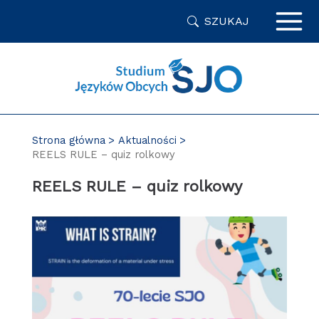
Przejdź
SZUKAJ
do
zawartości
strony
Strona główna
Aktualności
REELS RULE – quiz rolkowy
REELS RULE – quiz rolkowy