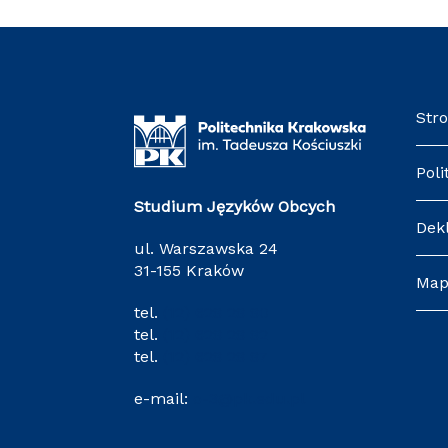
Str
Poli
Studium Języków Obcych
Dek
ul. Warszawska 24
31-155 Kraków
Map
tel.
(12) 628 28 80
tel.
(12) 628 28 82
tel.
(12) 628 28 87
e-mail:
o-3@pk.edu.pl