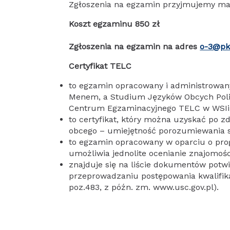
Zgłoszenia na egzamin przyjmujemy mai
Koszt egzaminu 850 zł
Zgłoszenia na egzamin na adres
o-3@pk
Certyfikat TELC
to egzamin opracowany i administrowan
Menem, a Studium Języków Obcych Polit
Centrum Egzaminacyjnego TELC w WSIi
to certyfikat, który można uzyskać po 
obcego – umiejętność porozumiewania s
to egzamin opracowany w oparciu o prog
umożliwia jednolite ocenianie znajomośc
znajduje się na liście dokumentów potw
przeprowadzaniu postępowania kwalifikac
poz.483, z późn. zm. www.usc.gov.pl).