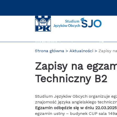
Przejdź
do
zawartości
strony
Strona główna
Aktualności
Zapisy n
PL
Zapisy na egzam
Techniczny B2
Studium Języków Obcych organizuje e
znajomość języka angielskiego technicz
Egzamin odbędzie się w dniu 22.03.2025
egzamin ustny – budynek CUP sala 149a 