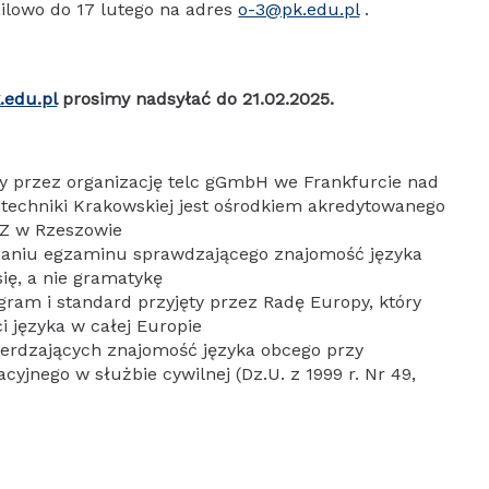
lowo do 17 lutego na adres
o-3@pk.edu.pl
.
.edu.pl
prosimy nadsyłać do 21.02.2025.
y przez organizację telc gGmbH we Frankfurcie nad
echniki Krakowskiej jest ośrodkiem akredytowanego
Z w Rzeszowie
zdaniu egzaminu sprawdzającego znajomość języka
ię, a nie gramatykę
ram i standard przyjęty przez Radę Europy, który
i języka w całej Europie
ierdzających znajomość języka obcego przy
yjnego w służbie cywilnej (Dz.U. z 1999 r. Nr 49,