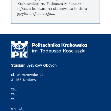
Krakowskiej im. Tadeusza Kościuszki
ogłasza konkurs na stanowisko lektora
języka angielskiego....
Studium Języków Obcych
ul. Warszawska 24
31-155 Kraków
tel.
(12) 628 28 80
tel.
(12) 628 28 82
tel.
(12) 628 28 87
e-mail:
o-3@pk.edu.pl