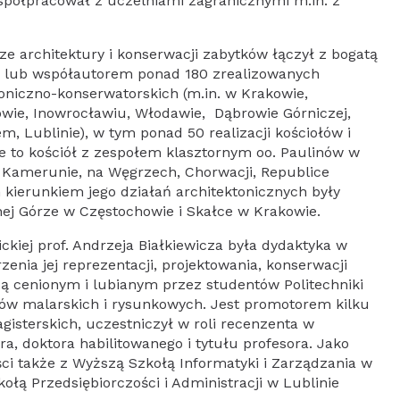
spółpracował z uczelniami zagranicznymi m.in. z
e architektury i konserwacji zabytków łączył z bogatą
em lub współautorem ponad 180 zrealizowanych
toniczno-konserwatorskich (m.in. w Krakowie,
wie, Inowrocławiu, Włodawie, Dąbrowie Górniczej,
 Lublinie), w tym ponad 50 realizacji kościołów i
e to kościół z zespołem klasztornym oo. Paulinów w
w Kamerunie, na Węgrzech, Chorwacji, Republice
 kierunkiem jego działań architektonicznych były
snej Górze w Częstochowie i Skałce w Krakowie.
iej prof. Andrzeja Białkiewicza była dydaktyka w
zenia jej reprezentacji, projektowania, konserwacji
wcą cenionym i lubianym przez studentów Politechniki
rów malarskich i rysunkowych. Jest promotorem kilku
isterskich, uczestniczył w roli recenzenta w
a, doktora habilitowanego i tytułu profesora. Jako
i także z Wyższą Szkołą Informatyki i Zarządzania w
ołą Przedsiębiorczości i Administracji w Lublinie