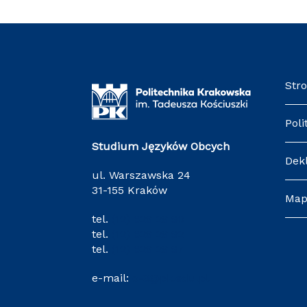
Str
Poli
Studium Języków Obcych
Dek
ul. Warszawska 24
31-155 Kraków
Map
tel.
(12) 628 28 80
tel.
(12) 628 28 82
tel.
(12) 628 28 87
e-mail:
o-3@pk.edu.pl