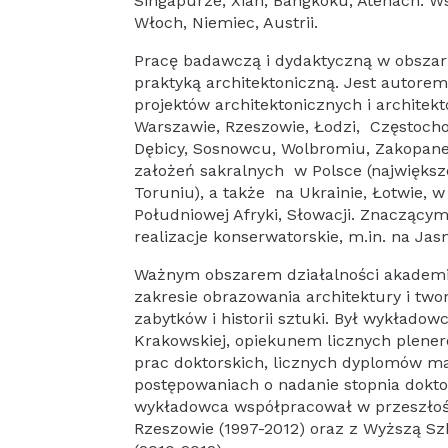
Singapurze, Xian, Bangkoku, Atenach. W
Włoch, Niemiec, Austrii.
Pracę badawczą i dydaktyczną w obszarz
praktyką architektoniczną. Jest autor
projektów architektonicznych i architek
Warszawie, Rzeszowie, Łodzi, Częstocho
Dębicy, Sosnowcu, Wolbromiu, Zakopanem,
założeń sakralnych w Polsce (największ
Toruniu), a także na Ukrainie, Łotwie, 
Południowej Afryki, Słowacji. Znaczącym
realizacje konserwatorskie, m.in. na Ja
Ważnym obszarem działalności akademick
zakresie obrazowania architektury i twor
zabytków i historii sztuki. Był wykłado
Krakowskiej, opiekunem licznych plene
prac doktorskich, licznych dyplomów mag
postępowaniach o nadanie stopnia doktor
wykładowca współpracował w przeszłośc
Rzeszowie (1997-2012) oraz z Wyższą Szk