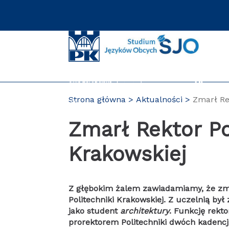
Przejdź
do
zawartości
strony
Strona główna
Aktualności
Zmarł Re
PL
Zmarł Rektor Po
Krakowskiej
Z głębokim żalem zawiadamiamy, że zmarł
Politechniki Krakowskiej. Z uczelnią był
jako student
architektury
. Funkcję rekt
prorektorem Politechniki dwóch kadencj