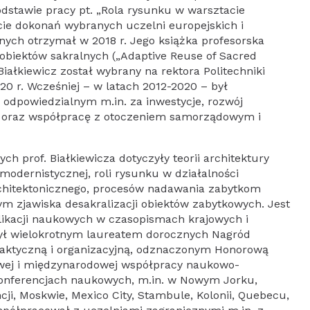
dstawie pracy pt. „Rola rysunku w warsztacie
cie dokonań wybranych uczelni europejskich i
znych otrzymał w 2018 r. Jego książka profesorska
biektów sakralnych („Adaptive Reuse of Sacred
j Białkiewicz został wybrany na rektora Politechniki
020 r. Wcześniej – w latach 2012-2020 – był
 odpowiedzialnym m.in. za inwestycje, rozwój
ej oraz współpracę z otoczeniem samorządowym i
 prof. Białkiewicza dotyczyły teorii architektury
modernistycznej, roli rysunku w działalności
rchitektonicznego, procesów nadawania zabytkom
ym zjawiska desakralizacji obiektów zabytkowych. Jest
ikacji naukowych w czasopismach krajowych i
ył wielokrotnym laureatem dorocznych Nagród
daktyczną i organizacyjną, odznaczonym Honorową
owej i międzynarodowej współpracy naukowo-
konferencjach naukowych, m.in. w Nowym Jorku,
cji, Moskwie, Mexico City, Stambule, Kolonii, Quebecu,