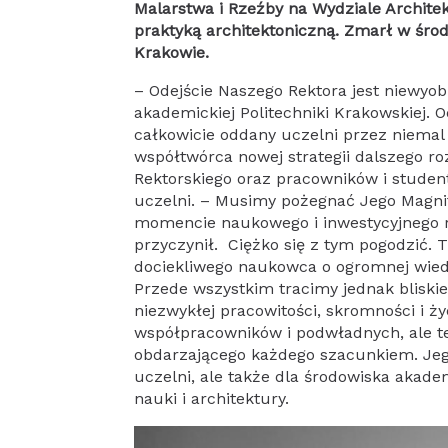
Malarstwa i Rzeźby na Wydziale Archite
praktyką architektoniczną. Zmarł w śr
Krakowie.
– Odejście Naszego Rektora jest niewyob
akademickiej Politechniki Krakowskiej. 
całkowicie oddany uczelni przez niemal
współtwórca nowej strategii dalszego r
Rektorskiego oraz pracowników i student
uczelni. – Musimy pożegnać Jego Magnif
momencie naukowego i inwestycyjnego ro
przyczynił. Ciężko się z tym pogodzić. T
dociekliwego naukowca o ogromnej wied
Przede wszystkim tracimy jednak blisk
niezwykłej pracowitości, skromności i ż
współpracowników i podwładnych, ale t
obdarzającego każdego szacunkiem. Jego 
uczelni, ale także dla środowiska akadem
nauki i architektury.