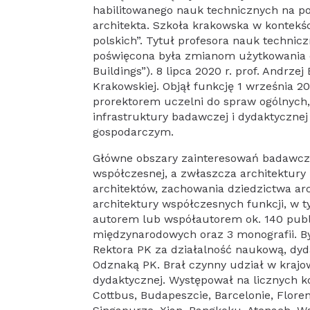
habilitowanego nauk technicznych na po
architekta. Szkoła krakowska w kontekś
polskich”. Tytuł profesora nauk technic
poświęcona była zmianom użytkowania o
Buildings”). 8 lipca 2020 r. prof. Andrze
Krakowskiej. Objął funkcję 1 września 2
prorektorem uczelni do spraw ogólnych,
infrastruktury badawczej i dydaktyczn
gospodarczym.
Główne obszary zainteresowań badawczych
współczesnej, a zwłaszcza architektury 
architektów, zachowania dziedzictwa a
architektury współczesnych funkcji, w t
autorem lub współautorem ok. 140 publ
międzynarodowych oraz 3 monografii. B
Rektora PK za działalność naukową, dy
Odznaką PK. Brał czynny udział w kraj
dydaktycznej. Występował na licznych 
Cottbus, Budapeszcie, Barcelonie, Floren