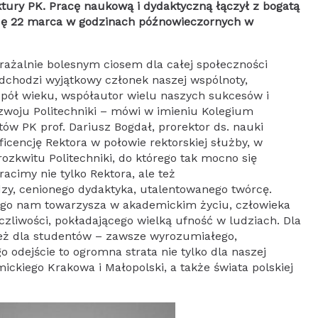
ktury PK. Pracę naukową i dydaktyczną łączył z bogatą
odę 22 marca w godzinach późnowieczornych w
rażalnie bolesnym ciosem dla całej społeczności
Odchodzi wyjątkowy członek naszej wspólnoty,
 pół wieku, współautor wielu naszych sukcesów i
ozwoju Politechniki – mówi w imieniu Kolegium
ów PK prof. Dariusz Bogdał, prorektor ds. nauki
icencję Rektora w połowie rektorskiej służby, w
zkwitu Politechniki, do którego tak mocno się
racimy nie tylko Rektora, ale też
zy, cenionego dydaktyka, utalentowanego twórcę.
iego nam towarzysza w akademickim życiu, człowieka
yczliwości, pokładającego wielką ufność w ludziach. Dla
eż dla studentów – zawsze wyrozumiałego,
odejście to ogromna strata nie tylko dla naszej
ickiego Krakowa i Małopolski, a także świata polskiej