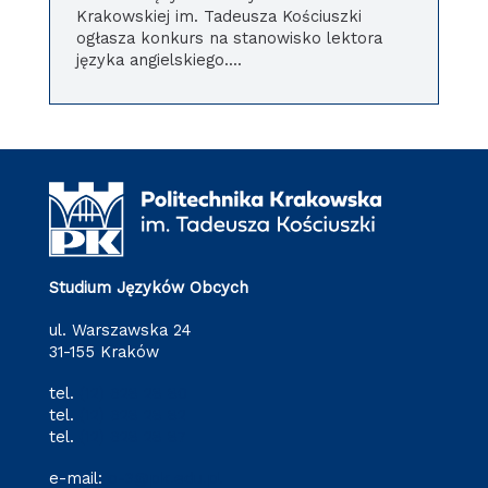
Krakowskiej im. Tadeusza Kościuszki
ogłasza konkurs na stanowisko lektora
języka angielskiego....
Studium Języków Obcych
ul. Warszawska 24
31-155 Kraków
tel.
(12) 628 28 80
tel.
(12) 628 28 82
tel.
(12) 628 28 87
e-mail:
o-3@pk.edu.pl