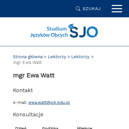
Przejdź
SZUKAJ
do
zawartości
strony
Strona główna
Lektorzy
Lektorzy
mgr Ewa Watt
mgr Ewa Watt
Kontakt
e-mail:
ewa.watt@pk.edu.pl
Konsultacje
Dzień
Godzina
Miejsce