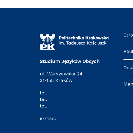
Str
Poli
Studium Języków Obcych
Dek
ul. Warszawska 24
31-155 Kraków
Map
tel.
(12) 628 28 80
tel.
(12) 628 28 82
tel.
(12) 628 28 87
e-mail:
o-3@pk.edu.pl