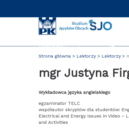
Przejdź
do
zawartości
strony
Strona główna
Lektorzy
Lektorzy
m
mgr Justyna Fi
Wykładowca języka angielskiego
egzaminator TELC
współautor skryptów dla studentów: Engl
Electrical and Energy Issues in Video – 
and Activities