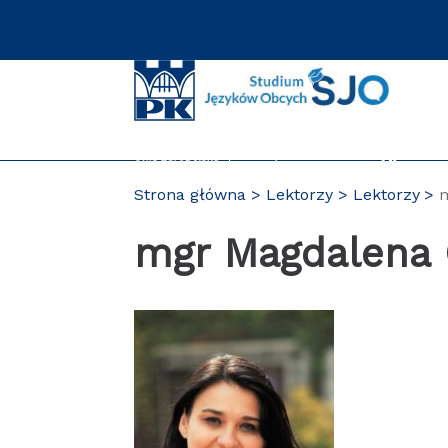
Przejdź
do
zawartości
strony
Strona główna
Lektorzy
Lektorzy
mgr Magdalena 