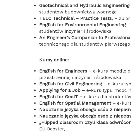
Geotechnical and Hydraulic Engineering
studentów budownictwa wodnego
TELC Technical – Practice Tests
, – zbió
English for Environmental Engineering
– 
studentów inżynierii środowiska
An Engineer’s Companion to Professional
technicznego dla studentów pierwszego
Kursy online:
English for Engineers
– e-kurs moodle dl
przestrzennej i inżynierii środowiska
English for Civil Engineering
– e-kurs typ
Applying for a Job –
e-kurs typu mooc na
English for GeoIT –
e-kurs dla studentó
English for Spatial Management –
e-kurs
Nauczanie języka obcego osób z niepeł
Nauczanie języka obcego osób z niepeł
„Flipped classroom czyli klasa odwróco
EU Booster,