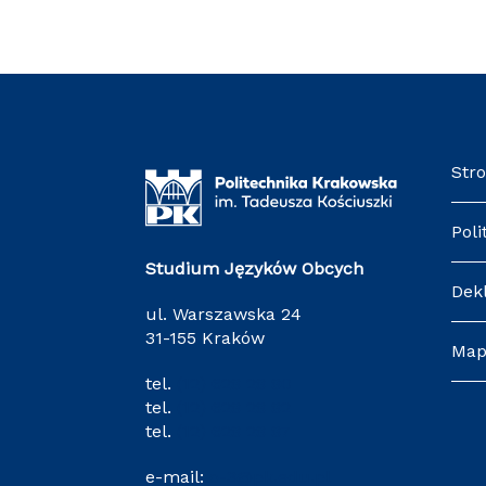
Str
Poli
Studium Języków Obcych
Dek
ul. Warszawska 24
31-155 Kraków
Map
tel.
(12) 628 28 80
tel.
(12) 628 28 82
tel.
(12) 628 28 87
e-mail:
o-3@pk.edu.pl