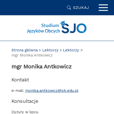
Przejdź
SZUKAJ
do
zawartości
strony
Strona główna
Lektorzy
Lektorzy
mgr Monika Antkowicz
mgr Monika Antkowicz
Kontakt
e-mail:
monika.antkowicz@pk.edu.pl
Konsultacje
Dyżury w lipcu.