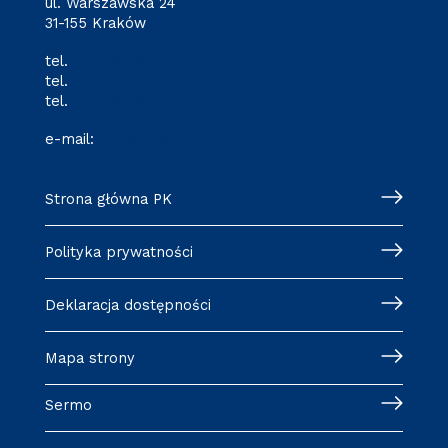
ul. Warszawska 24
31-155 Kraków
tel.
(12) 628 28 80
tel.
(12) 628 28 82
tel.
(12) 628 28 87
e-mail:
o-3@pk.edu.pl
Strona główna PK
Polityka prywatności
Deklaracja dostępności
Mapa strony
Sermo