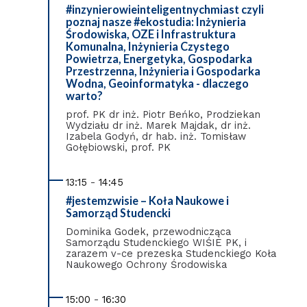
#inzynierowieinteligentnychmiast czyli
poznaj nasze #ekostudia: Inżynieria
Środowiska, OZE i Infrastruktura
Komunalna, Inżynieria Czystego
Powietrza, Energetyka, Gospodarka
Przestrzenna, Inżynieria i Gospodarka
Wodna, Geoinformatyka - dlaczego
warto?
prof. PK dr inż. Piotr Beńko, Prodziekan
Wydziału dr inż. Marek Majdak, dr inż.
Izabela Godyń, dr hab. inż. Tomisław
Gołębiowski, prof. PK
13:15
-
14:45
#jestemzwisie – Koła Naukowe i
Samorząd Studencki
Dominika Godek, przewodnicząca
Samorządu Studenckiego WIŚIE PK, i
zarazem v-ce prezeska Studenckiego Koła
Naukowego Ochrony Środowiska
15:00
-
16:30