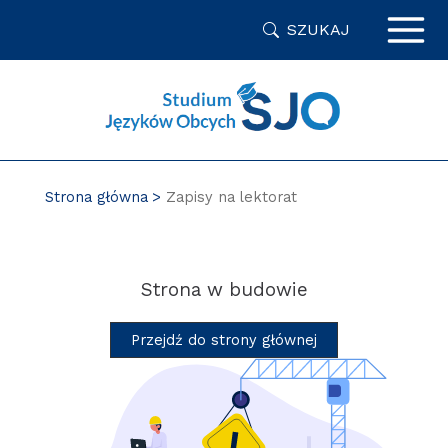
Przejdź
SZUKAJ
do
zawartości
strony
Strona główna
Zapisy na lektorat
Strona w budowie
Przejdź do strony głównej