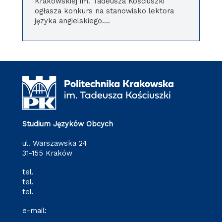
Krakowskiej im. Tadeusza Kościuszki
ogłasza konkurs na stanowisko lektora
języka angielskiego....
Studium Języków Obcych
ul. Warszawska 24
31-155 Kraków
tel.
(12) 628 28 80
tel.
(12) 628 28 82
tel.
(12) 628 28 87
e-mail:
o-3@pk.edu.pl