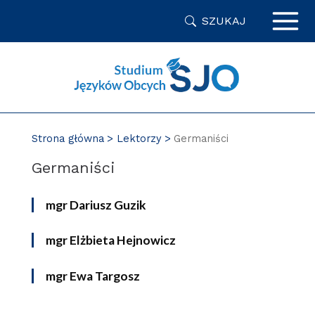
Przejdź
SZUKAJ
do
zawartości
strony
Strona główna
Lektorzy
Germaniści
Germaniści
mgr Dariusz Guzik
mgr Elżbieta Hejnowicz
mgr Ewa Targosz