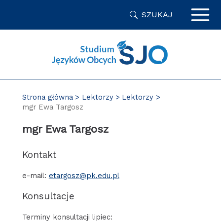
Przejdź
SZUKAJ
do
zawartości
strony
Strona główna
Lektorzy
Lektorzy
mgr Ewa Targosz
mgr Ewa Targosz
Kontakt
e-mail:
etargosz@pk.edu.pl
Konsultacje
Terminy konsultacji lipiec: