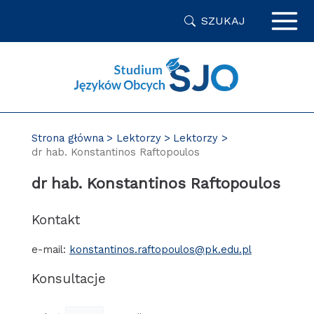
Przejdź
SZUKAJ
do
zawartości
strony
Strona główna
Lektorzy
Lektorzy
dr hab. Konstantinos Raftopoulos
dr hab. Konstantinos Raftopoulos
Kontakt
e-mail:
konstantinos.raftopoulos@pk.edu.pl
Konsultacje