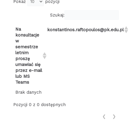
Pokaż
pozycji
Szukaj:
Na
konstantinos.raftopoulos@pk.edu.pl
konsultacje
w
semestrze
letnim
proszę
umawiać się
przez e-mail
lub MS
Teams
Brak danych
Pozycji 0 z 0 dostępnych
❮
❯