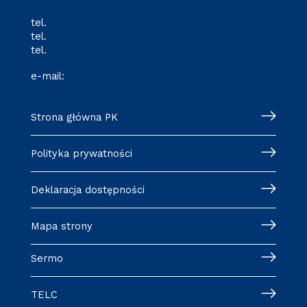
tel.
(12) 628 28 80
tel.
(12) 628 28 82
tel.
(12) 628 28 87
e-mail:
o-3@pk.edu.pl
Strona główna PK
Polityka prywatności
Deklaracja dostępności
Mapa strony
Sermo
TELC