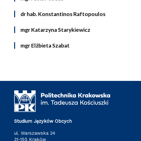
dr hab. Konstantinos Raftopoulos
mgr Katarzyna Starykiewicz
mgr Elżbieta Szabat
Studium Języków Obcych
ul. Warszawska 24
31-155 Kraków