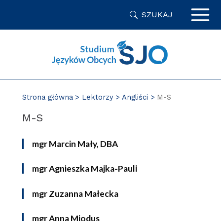
Przejdź
SZUKAJ
do
zawartości
strony
Strona główna
Lektorzy
Angliści
M-S
M-S
mgr Marcin Mały, DBA
mgr Agnieszka Majka-Pauli
mgr Zuzanna Małecka
mgr Anna Miodus