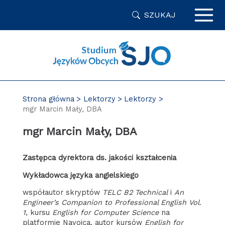
Przejdź
SZUKAJ
do
zawartości
strony
Strona główna
Lektorzy
Lektorzy
mgr Marcin Mały, DBA
mgr Marcin Mały, DBA
Zastępca dyrektora ds. jakości kształcenia
Wykładowca języka angielskiego
współautor skryptów
TELC B2 Technical
i
An
Engineer’s Companion to Professional English Vol.
1
, kursu
English for Computer Science
na
platformie Navoica, autor kursów
English for