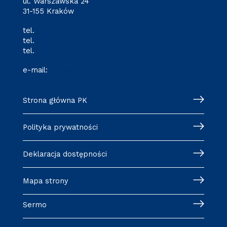
ul. Warszawska 24
31-155 Kraków
tel.
(12) 628 28 80
tel.
(12) 628 28 82
tel.
(12) 628 28 87
e-mail:
o-3@pk.edu.pl
Strona główna PK
Polityka prywatności
Deklaracja dostępności
Mapa strony
Sermo