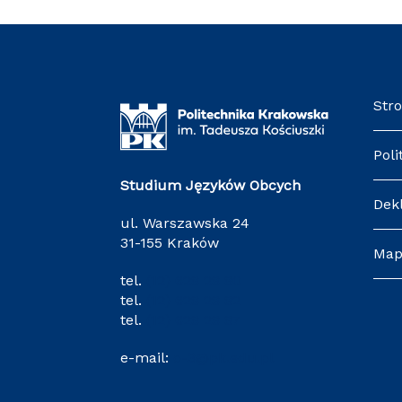
Str
Poli
Studium Języków Obcych
Dek
ul. Warszawska 24
31-155 Kraków
Map
tel.
(12) 628 28 80
tel.
(12) 628 28 82
tel.
(12) 628 28 87
e-mail:
o-3@pk.edu.pl