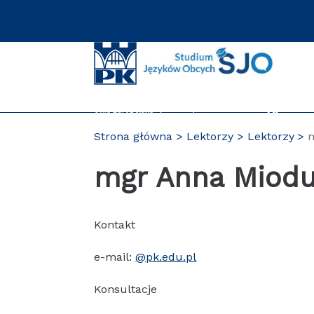
Przejdź
do
zawartości
strony
Strona główna
Lektorzy
Lektorzy
mgr Anna Miod
Kontakt
e-mail:
@pk.edu.pl
Konsultacje